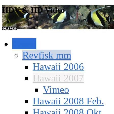
HDV & HD Video
Home
Revfisk mm
Hawaii 2006
Hawaii 2007
Vimeo
Hawaii 2008 Feb.
Hawaii 2008 Okt.